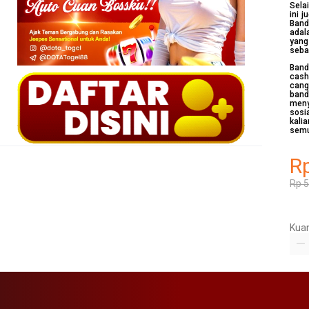
Sela
ini 
Band
adal
yang
seba
Band
cash
cang
band
meny
sosi
kali
sem
R
Rp 
Kuan