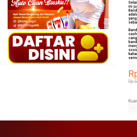
Sela
ini 
Band
adal
yang
seba
Band
cash
cang
band
meny
sosi
kali
sem
R
Rp 
Kuan