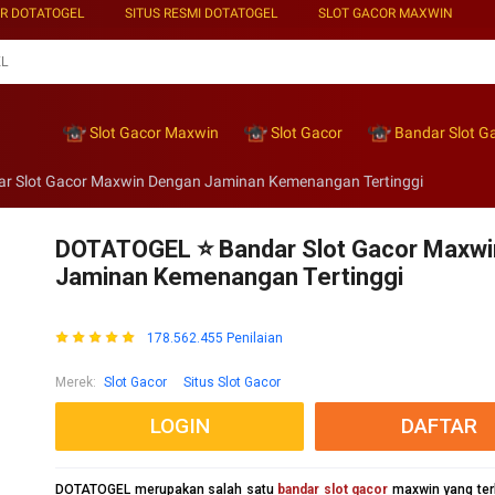
R DOTATOGEL
SITUS RESMI DOTATOGEL
SLOT GACOR MAXWIN
Slot Gacor Maxwin
Slot Gacor
Bandar Slot G
r Slot Gacor Maxwin Dengan Jaminan Kemenangan Tertinggi
DOTATOGEL ⭐️ Bandar Slot Gacor Maxw
Jaminan Kemenangan Tertinggi
178.562.455 Penilaian
Merek
:
Slot Gacor
Situs Slot Gacor
LOGIN
DAFTAR
DOTATOGEL merupakan salah satu
bandar slot gacor
maxwin yang ter