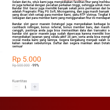
Selain dari itu, situs kami juga menyediakan fasilitas fitur yang me
ini juga terkenal dengan pecahan perkalian tinggi, sehingga untuk me
Bandar Slot Gacor juga memiliki banyak sekali jenis permainan dari be
adalah Pragmatic Play, PG Soft, Microgaming, dan juga masih banyak ya
yang dicari oleh setiap para member kami, yaitu RTP slotnya. Tingkat 
sebagian dari para member kami yang menggunakan fitur ini mendap
Bandar slot gacor maxwin Dotatogel juga menyediakan berbagai b
cashback rollingan, bonus referral, bonus member baru, dan mas
canggih, pastinya anda juga bisa memastikan data dan transaksi se
bandar slot gacor maxwin juga sudah dipercaya karena memiliki lise
menyediakan layanan yang selalu aktif 24 jam, serta anda bisa mengh
sosial media kami yang lainnya. Segera bergabung menjadi salah sa
kalian rasakan sebelumnya. Daftar dan segera mainkan akun Dotato
semua!
Rp 5.000
Rp 500.000
-99%
Kuantitas