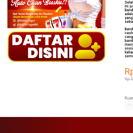
Sela
ini 
Band
adal
yang
seba
Band
cash
cang
band
meny
sosi
kali
sem
R
Rp 
Kuan