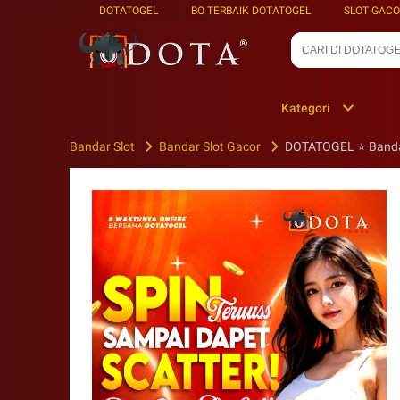
DOTATOGEL
BO TERBAIK DOTATOGEL
SLOT GACO
Kategori
Bandar Slot
Bandar Slot Gacor
DOTATOGEL ⭐️ Banda