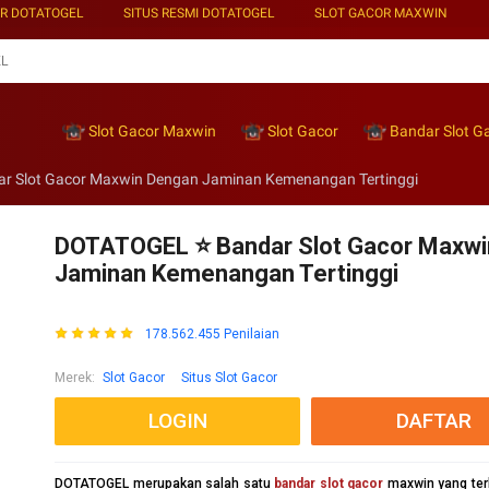
R DOTATOGEL
SITUS RESMI DOTATOGEL
SLOT GACOR MAXWIN
Slot Gacor Maxwin
Slot Gacor
Bandar Slot G
r Slot Gacor Maxwin Dengan Jaminan Kemenangan Tertinggi
DOTATOGEL ⭐️ Bandar Slot Gacor Maxw
Jaminan Kemenangan Tertinggi
178.562.455 Penilaian
Merek
:
Slot Gacor
Situs Slot Gacor
LOGIN
DAFTAR
DOTATOGEL merupakan salah satu
bandar slot gacor
maxwin yang ter