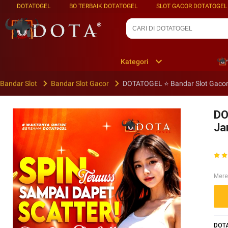
DOTATOGEL
BO TERBAIK DOTATOGEL
SLOT GACOR DOTATOGEL
Kategori
Bandar Slot
Bandar Slot Gacor
DOTATOGEL ⭐️ Bandar Slot Gaco
DO
Ja
Mere
DOTA