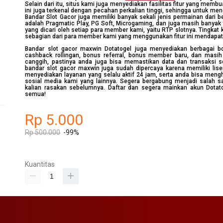
Selain dari itu, situs kami juga menyediakan fasilitas fitur yang me
ini juga terkenal dengan pecahan perkalian tinggi, sehingga untuk me
Bandar Slot Gacor juga memiliki banyak sekali jenis permainan dari be
adalah Pragmatic Play, PG Soft, Microgaming, dan juga masih banyak ya
yang dicari oleh setiap para member kami, yaitu RTP slotnya. Tingkat 
sebagian dari para member kami yang menggunakan fitur ini mendap
Bandar slot gacor maxwin Dotatogel juga menyediakan berbagai b
cashback rollingan, bonus referral, bonus member baru, dan mas
canggih, pastinya anda juga bisa memastikan data dan transaksi se
bandar slot gacor maxwin juga sudah dipercaya karena memiliki lise
menyediakan layanan yang selalu aktif 24 jam, serta anda bisa mengh
sosial media kami yang lainnya. Segera bergabung menjadi salah sa
kalian rasakan sebelumnya. Daftar dan segera mainkan akun Dotato
semua!
Rp 5.000
Rp 500.000
-99%
Kuantitas